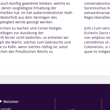
e auch künftig gewidmet bleiben, welche es
conservabuntur
 deren sorgfältigste Erhaltung der
Serenissimus Re
rheißen hat. Im Fall außerordentlicher Noth
extraordinariae
es Bedürfniß aus dem Vermögen des
Regio Iiberalite
igebigkeit werde gesorgt werden.
kirchen zu Aachen und Corvei heiliges
(LVII.) Cum ver
selbigen zur Ausübung der
Ecclesiis Sacra 
ft ferner nicht bedürfen, so ertheilen wir
non amplius ne
ph die Macht, solches zum Gebrauche und
concedimus ut 
 zu Kölln, wenn solches nöthig ist, sonst
Coloniensis, si
chen des Preußischen Reichs zu
quae iis indigea
Bistümer
Kontakt