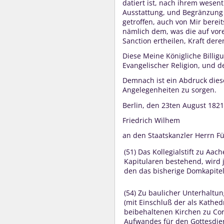
datiert ist, nach ihrem wesen
Ausstattung, und Begränzung 
getroffen, auch von Mir bereit
nämlich dem, was die auf vor
Sanction ertheilen, Kraft der
Diese Meine Königliche Billi
Evangelischer Religion, und d
Demnach ist ein Abdruck dies
Angelegenheiten zu sorgen.
Berlin, den 23ten August 1821
Friedrich Wilhem
an den Staatskanzler Herrn Fü
(51) Das Kollegialstift zu Aa
Kapitularen bestehend, wird
den das bisherige Domkapitel
(54) Zu baulicher Unterhaltu
(mit Einschluß der als Kathed
beibehaltenen Kirchen zu Co
Aufwandes für den Gottesdien