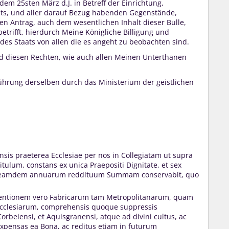
em 25sten März d.J. in Betreff der Einrichtung,
ats, und aller darauf Bezug habenden Gegenstände,
hren Antrag, auch dem wesentlichen Inhalt dieser Bulle,
rifft, hierdurch Meine Königliche Billigung und
des Staats von allen die es angeht zu beobachten sind.
und diesen Rechten, wie auch allen Meinen Unterthanen
hrung derselben durch das Ministerium der geistlichen
ensis praeterea Ecclesiae per nos in Collegiatam ut supra
itulum, constans ex unica Praepositi Dignitate, et sex
 eamdem annuarum reddituum Summam conservabit, quo
tentionem vero Fabricarum tam Metropolitanarum, quam
cclesiarum, comprehensis quoque suppressis
orbeiensi, et Aquisgranensi, atque ad divini cultus, ac
xpensas ea Bona, ac reditus etiam in futurum