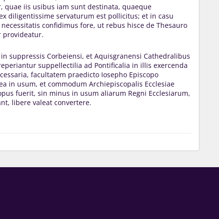
, quae iis usibus iam sunt destinata, quaeque
x diligentissime servaturum est pollicitus; et in casu
 necessitatis confidimus fore, ut rebus hisce de Thesauro
r provideatur.
o in suppressis Corbeiensi, et Aquisgranensi Cathedralibus
reperiantur suppellectilia ad Pontificalia in illis exercenda
cessaria, facultatem praedicto Iosepho Episcopo
ea in usum, et commodum Archiepiscopalis Ecclesiae
 opus fuerit, sin minus in usum aliarum Regni Ecclesiarum,
nt, libere valeat convertere.