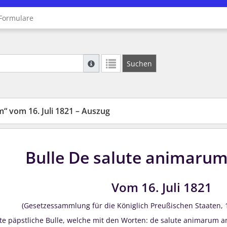
Formulare
Suche mit Platzhalter "*", Bsp. Pfarrer*, f
Suchen
Weitere Suchoperatoren finden Sie in unse
“ vom 16. Juli 1821 – Auszug
Bulle De salute animarum
Vom 16. Juli 1821
(Gesetzessammlung für die Königlich Preußischen Staaten, 182
te päpstliche Bulle, welche mit den Worten: de salute animarum anh