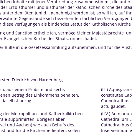
tlichen Inhalte mit jener Verabredung zusammenstimmt, die unter d
der Erzbisthümer und Bisthümer der katholischen Kirche des Sta
s unter dem 9ten Juni d.J. genehmigt worden ist; so will Ich, auf I
erwähnte Gegenstände sich beziehenden fachlichen Verfügungen bet
en diese Verfügungen als bindendes Statut der Katholischen Kirche 
gung und Sanction ertheile Ich, vermöge Meiner Majestätsrechte, 
er Evangelischen Kirche des Staats, unbeschadet.
er Bulle in die Gesetzessammlung aufzunehmen, und für die Ausfü
rsten Friedrich von Hardenberg.
chen, aus einem Probste und sechs
(LI.) Aquisgran
 jenen Betrag des Einkommens behalten,
constitutae Cap
 daselbst bezog.
Canonicatibus
actu gaudet.
ng der Metropolitan- und Kathedralkirchen
(LIV.) Ad manu
rale supprimirten, übrigens aber
Cathedralium E
rvei und Aachen) wie auch Behufs des
Cathedralibus C
st und für die Kirchenbedienten, sollen
Inservientium e