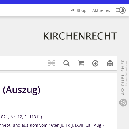
Shop
Aktuelles
Sitz
Logo Bistum Aachen
indet auch: "Pfarrerinitiative" oder "Pfarrerausschuss".
rer Hilfe.
wbv K
Auf kirchenrec
Textsuche im Doku
Verfügbar
 (Auszug)
1, Nr. 12, S. 113 ff.)
ebt, und aus Rom vom 16ten Juli d.J. (XVII. Cal. Aug.)